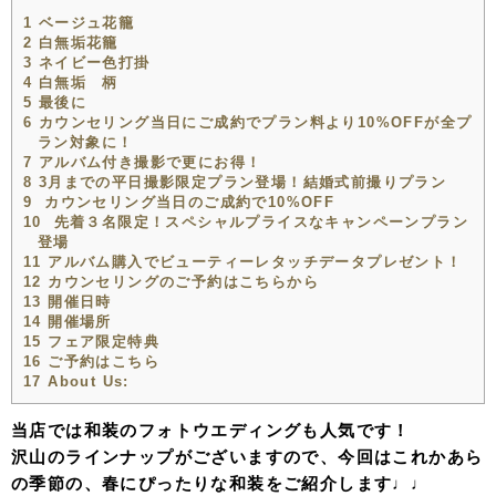
1
ベージュ花籠
2
白無垢花籠
3
ネイビー色打掛
4
白無垢 柄
5
最後に
6
カウンセリング当日にご成約でプラン料より10%OFFが全プ
ラン対象に！
7
アルバム付き撮影で更にお得！
8
3月までの平日撮影限定プラン登場！結婚式前撮りプラン
9
カウンセリング当日のご成約で10%OFF
10
先着３名限定！スペシャルプライスなキャンペーンプラン
登場
11
アルバム購入でビューティーレタッチデータプレゼント！
12
カウンセリングのご予約はこちらから
13
開催日時
14
開催場所
15
フェア限定特典
16
ご予約はこちら
17
About Us:
当店では和装のフォトウエディングも人気です！
沢山のラインナップがございますので、今回はこれかあら
の季節の、春にぴったりな和装をご紹介します♩♩