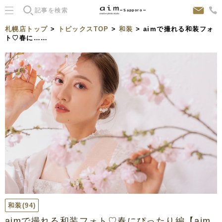
Sapporo
札幌店トップ
>
トピックスTOP
>
和装
> aimで撮れる和装フォ
ト♡春に……
和装
(94)
aimで撮れる和装フォト♡春にぴったり編【aim