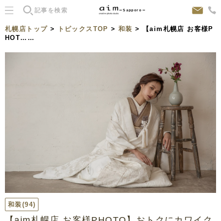
Sapporo
札幌店トップ
>
トピックスTOP
>
和装
> 【aim札幌店 お客様P
HOT……
和装
(94)
【aim札幌店 お客様PHOTO】おトクにカワイク