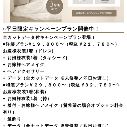
○平日限定キャンペーンプラン開催中！
全カットデータ付キャンペーンプラン登場！
■洋装プラン¥１９，８００〜（税込 ¥２１，７８０〜）
お嫁様衣装1着（ドレス)
+ お婿様衣装1着（タキシード)
+ お嫁様ヘアメイク
+ ヘアアクセサリー
+ データ（全カットデータ ※未修整／即日お渡し）
■和装プラン￥２９，８００〜（税込 ¥３２，７８０〜）
お嫁様衣装1着(和装)
+ お婿様衣装1着（袴）
+ 着付・お嫁様ヘアメイク（鬘希望の場合オプション料金
有り）
+ 髪飾り
+ データ（全カットデータ ※未修整／即日お渡し）