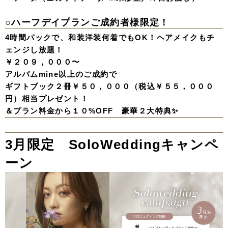
○ハーフデイプランご成約者様限定
！
4時間パックで、和装洋装何着でもOK！ヘアメイクもチ
ェンジし放題！
￥２０９，０００〜
アルバムmine以上のご成約で
ギフトブック２冊￥５０，０００（税込￥５５，０００
円）相当プレゼント！
＆プラン料金から１０%OFF 豪華２大特典✨
3月限定 SoloWeddingキャンペ
ーン