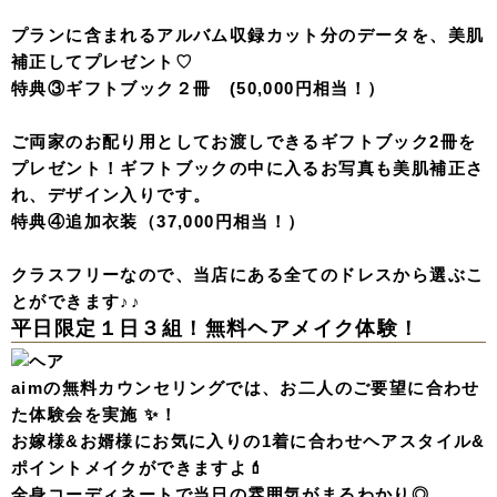
プランに含まれるアルバム収録カット分のデータを、美肌
補正してプレゼント♡
特典③
ギフトブック２冊 (50,000円相当！）
ご両家のお配り用としてお渡しできるギフトブック2冊を
プレゼント！ギフトブックの中に入るお写真も美肌補正さ
れ、デザイン入りです。
特典④追加衣装（37,000円相当！）
クラスフリーなので、当店にある全てのドレスから選ぶこ
とができます♪♪
平日限定１日３組！無料ヘアメイク体験！
aimの無料カウンセリングでは、お二人のご要望に合わせ
た体験会を実施 ✨！
お嫁様&お婿様にお気に入りの1着に合わせヘアスタイル&
ポイントメイクができますよ💄
全身コーディネートで当日の雰囲気がまるわかり◎