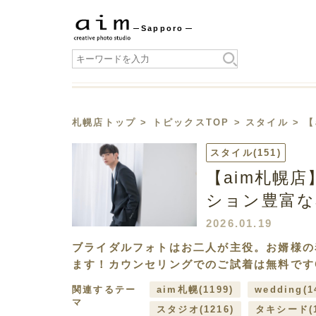
Sapporo
札幌店トップ
>
トピックスTOP
>
スタイル
> 
スタイル
(151)
【aim札幌
ション豊富な
2026.01.19
ブライダルフォトはお二人が主役。お婿様の
ます！カウンセリングでのご試着は無料です
関連するテー
aim札幌
(1199)
wedding
(1
マ
スタジオ
(1216)
タキシード
(