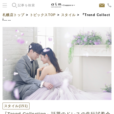
Sapporo
札幌店トップ
>
トピックスTOP
>
スタイル
> 『Trend Collect
i……
スタイル
(151)