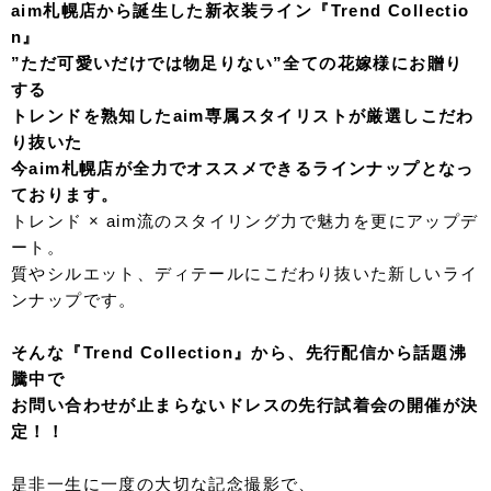
aim札幌店から誕生した新衣装ライン『Trend Collectio
n』
”ただ可愛いだけでは物足りない”全ての花嫁様にお贈り
する
トレンドを熟知したaim専属スタイリストが厳選しこだわ
り抜いた
今aim札幌店が全力でオススメできるラインナップとなっ
ております。
トレンド × aim流のスタイリング力で魅力を更にアップデ
ート。
質やシルエット、ディテールにこだわり抜いた
新しいライ
ンナップです。
そんな『Trend Collection』から、先行配信から話題沸
騰中で
お問い合わせが止まらないドレスの先行試着会の開催が決
定！！
是非一生に一度の大切な記念撮影で、