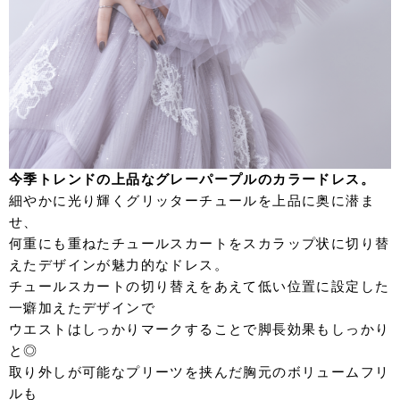
今季トレンドの上品なグレーパープルのカラードレス。
細やかに光り輝くグリッターチュールを上品に奥に潜ま
せ、
何重にも重ねたチュールスカートをスカラップ状に
切り替
えた
デザインが魅力的なドレス。
チュールスカートの切り替えをあえて低い位置に設定した
一癖加えたデザインで
ウエストはしっかりマークすることで脚長効果もしっかり
と◎
取り外しが可能なプリーツを挟んだ胸元のボリュームフリ
ルも