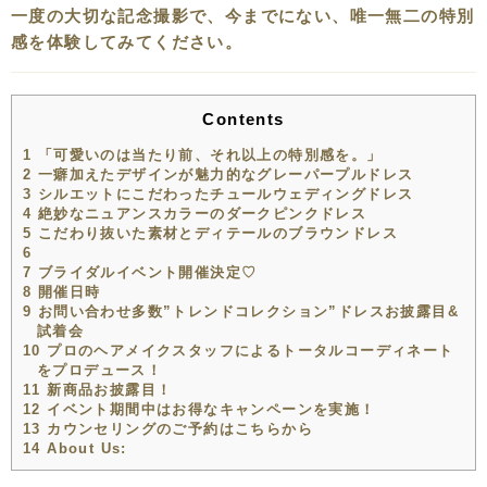
一度の大切な記念撮影で、今までにない、唯一無二の特別
感を体験してみてください。
Contents
1
「可愛いのは当たり前、それ以上の特別感を。」
2
一癖加えたデザインが魅力的なグレーパープルドレス
3
シルエットにこだわったチュールウェディングドレス
4
絶妙なニュアンスカラーのダークピンクドレス
5
こだわり抜いた素材とディテールのブラウンドレス
6
7
ブライダルイベント開催決定♡
8
開催日時
9
お問い合わせ多数”トレンドコレクション”ドレスお披露目&
試着会
10
プロのヘアメイクスタッフによるトータルコーディネート
をプロデュース！
11
新商品お披露目！
12
イベント期間中はお得なキャンペーンを実施！
13
カウンセリングのご予約はこちらから
14
About Us: