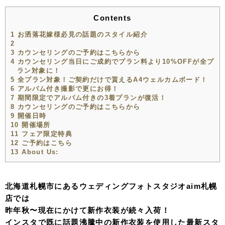
Contents
1
お洒落花嫁様必見の話題のスタイル紹介
2
3
カウンセリングのご予約はこちらから
4
カウンセリング当日にご成約でプラン料より10%OFFが全プ
ラン対象に！
5
全プラン対象！ご契約だけで貰えるA4ウェルカムボード！
6
アルバム付き撮影で更にお得！
7
期間限定でアルバム付きの3着プランが復活！
8
カウンセリングのご予約はこちらから
9
開催日時
10
開催場所
11
フェア限定特典
12
ご予約はこちら
13
About Us:
北海道札幌市にあるウェディングフォトスタジオaim札幌
店では
昨年秋〜現在にかけて新作衣装が続々入荷！
インスタで既に話題沸騰中の新作衣装を使用した最新スタ