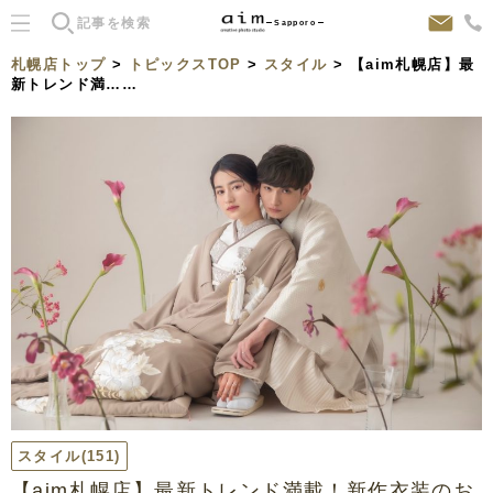
Sapporo
札幌店トップ
>
トピックスTOP
>
スタイル
> 【aim札幌店】最
新トレンド満……
スタイル
(151)
【aim札幌店】最新トレンド満載！新作衣装のお