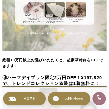
総額10万円以上
お選びいただくと、超豪華特典をGETで
きます♩
③ハーフデイプラン限定2万円OFF！¥197,820
で、トレンドコレクション衣装は1着無料に！
来店予約
お問い合わせ
TE
L