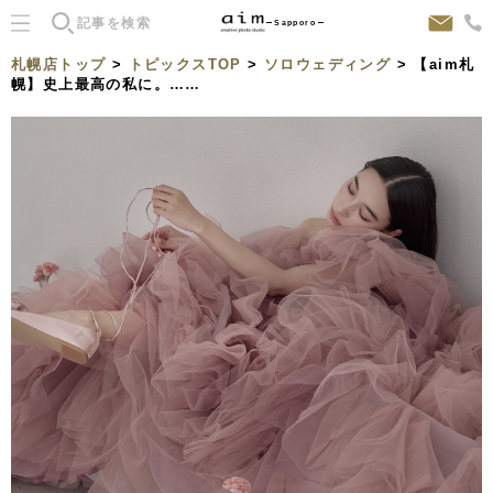
Sapporo
札幌店トップ
>
トピックスTOP
>
ソロウェディング
> 【aim札
幌】史上最高の私に。……