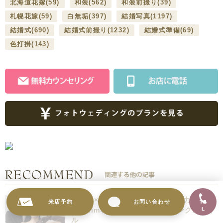
北海道花嫁
(59)
和装
(562)
和装前撮り
(39)
札幌花嫁
(59)
白無垢
(397)
結婚写真
(1197)
結婚式
(690)
結婚式前撮り
(1232)
結婚式準備
(69)
色打掛
(143)
モード×クラシック。相反する魅力を放
来店予約
お問い合わせ
TE
つ、aim札幌店の最新ウェディングスタイ
L
ル