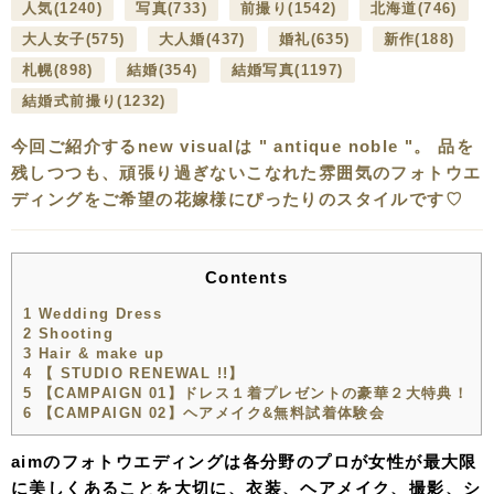
人気
(1240)
写真
(733)
前撮り
(1542)
北海道
(746)
大人女子
(575)
大人婚
(437)
婚礼
(635)
新作
(188)
札幌
(898)
結婚
(354)
結婚写真
(1197)
結婚式前撮り
(1232)
今回ご紹介するnew visualは " antique noble "。 品を
残しつつも、頑張り過ぎないこなれた雰囲気のフォトウエ
ディングをご希望の花嫁様にぴったりのスタイルです♡
Contents
1
Wedding Dress
2
Shooting
3
Hair & make up
4
【 STUDIO RENEWAL !!】
5
【CAMPAIGN 01】ドレス１着プレゼントの豪華２大特典！
6
【CAMPAIGN 02】ヘアメイク&無料試着体験会
aimのフォトウエディングは各分野のプロが女性が最大限
に美しくあることを大切に、衣装、ヘアメイク、撮影、シ