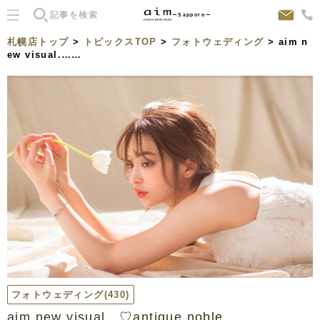
Sapporo
札幌店トップ
>
トピックスTOP
>
フォトウェディング
> aim n
ew visual.……
フォトウェディング
(430)
aim new visual…♡antique noble