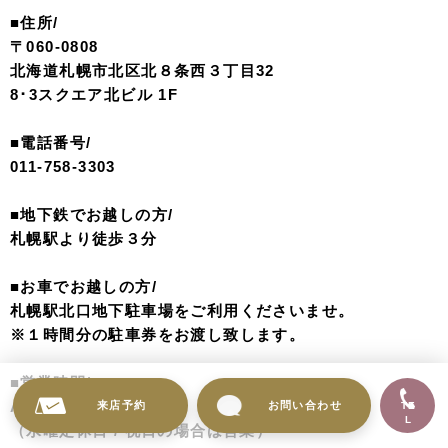
＊キャンペーンプランを除く
先着３名限定！スペシャルプライス
なキャンペーンプラン登場
・ドレス1着
・ヘアメイク
・アクセサリー・小物レンタル
・データ5カット(補正なし)
※キャンペーン対象ドレスから選択
※ご契約時諸条件あり
アルバム購入でビューティーレタッ
チデータプレゼント！
来店予約
お問い合わせ
TE
アルバム購入またはアルバム付きプランご契約で嬉しいビ
L
ューティーレタッチデータがプレゼント！