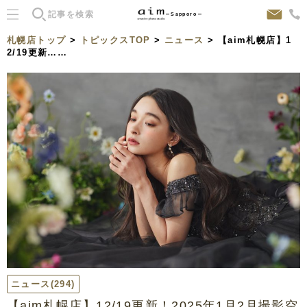
Sapporo
札幌店トップ
>
トピックスTOP
>
ニュース
> 【aim札幌店】1
2/19更新……
ニュース
(294)
【aim札幌店】12/19更新！2025年1月2月撮影空