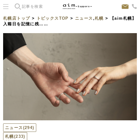
Sapporo
札幌店トップ
>
トピックスTOP
>
ニュース
,
札幌
> 【aim札幌】
入籍日を記憶に残……
ニュース
(294)
札幌
(233)