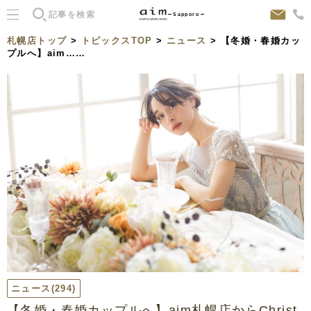
Sapporo
札幌店トップ
>
トピックスTOP
>
ニュース
> 【冬婚・春婚カッ
プルへ】aim……
ニュース
(294)
【冬婚・春婚カップルへ】aim札幌店からChrist