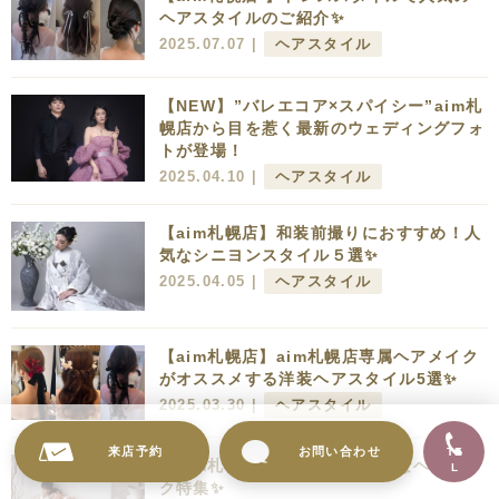
ヘアスタイルのご紹介✨
2025.07.07 |
ヘアスタイル
【NEW】”バレエコア×スパイシー”aim札
幌店から目を惹く最新のウェディングフォ
トが登場！
2025.04.10 |
ヘアスタイル
【aim札幌店】和装前撮りにおすすめ！人
気なシニヨンスタイル５選✨
2025.04.05 |
ヘアスタイル
【aim札幌店】aim札幌店専属ヘアメイク
がオススメする洋装ヘアスタイル5選✨
2025.03.30 |
ヘアスタイル
来店予約
お問い合わせ
TE
【aim札幌店】和装にぴったりなヘアメイ
L
ク特集✨