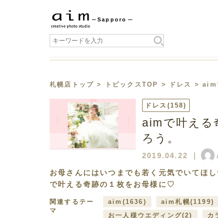
Sapporo
札幌店トップ
>
トピックスTOP
>
ドレス
> a
ドレス
(158)
aimで叶え
ろう。
2019.04.22
｜
お母さんにはいつまでも若く元気でいてほし
で叶える奇跡の１枚をお母様に♡
関連するテー
aim
(1636)
aim札幌
(1199)
マ
お一人様ウエディング
(2)
カ