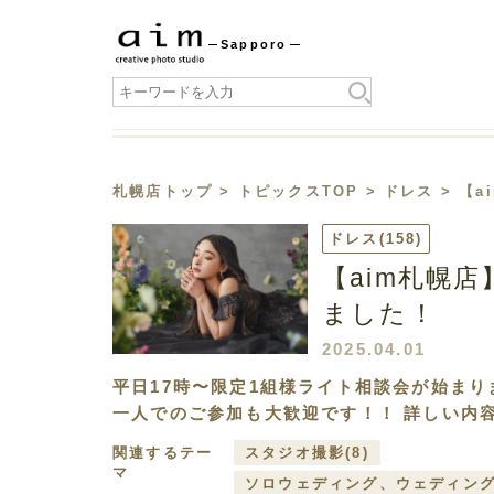
Sapporo
札幌店トップ
>
トピックスTOP
>
ドレス
> 【
ドレス
(158)
【aim札幌
ました！
2025.04.01
平日17時〜限定1組様ライト相談会が始ま
一人でのご参加も大歓迎です！！ 詳しい内容
関連するテー
スタジオ撮影
(8)
マ
ソロウェディング、ウェディン