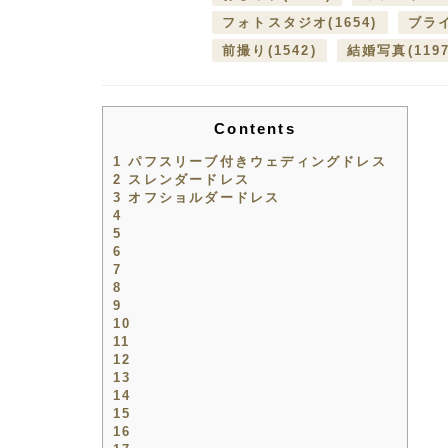
フォトスタジオ
(1654)
ブラ
前撮り
(1542)
結婚写真
(119
Contents
1
パフスリーブ付きウェディングドレス
2
スレンダードレス
3
オフショルダードレス
4
5
6
7
8
9
10
11
12
13
14
15
16