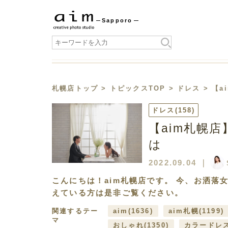
Sapporo
札幌店トップ
>
トピックスTOP
>
ドレス
> 【
ドレス
(158)
【aim札幌
は
2022.09.04
｜
こんにちは！aim札幌店です。 今、お洒
えている方は是非ご覧ください。
関連するテー
aim
(1636)
aim札幌
(1199)
マ
おしゃれ
(1350)
カラードレ