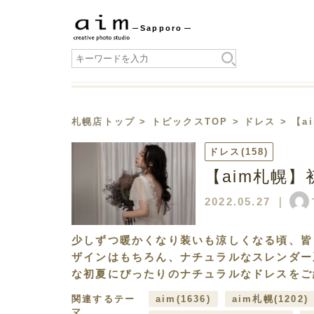
Sapporo
札幌店トップ
>
トピックスTOP
>
ドレス
> 【
ドレス
(158)
【aim札幌
2022.05.27
｜
少しずつ暖かくなり装いも涼しくなる頃、皆
ザインはもちろん、ナチュラルなスレンダー
な初夏にぴったりのナチュラルなドレスをご
関連するテー
aim
(1636)
aim札幌
(1202)
マ