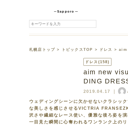
Sapporo
札幌店トップ
>
トピックスTOP
>
ドレス
> aim
ドレス
(158)
aim new vi
DING DRES
2019.04.17
｜
ウェディングシーンに欠かせないクラシック
な美しさを感じさせるVICTRIA FRANS
沢さや繊細なレース使い、優雅な後ろ姿を演
一目見た瞬間に心奪われるワンランク上のリ