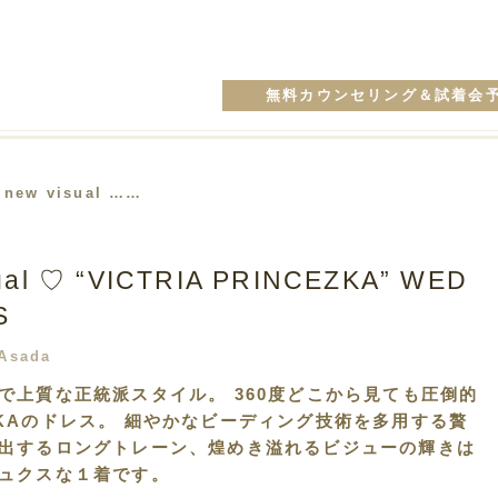
無料カウンセリング＆試着会
 new visual ……
sual ♡ “VICTRIA PRINCEZKA” WED
S
Asada
で上質な正統派スタイル。 360度どこから見ても圧倒的
EZKAのドレス。 細やかなビーディング技術を多用する贅
出するロングトレーン、煌めき溢れるビジューの輝きは
ュクスな１着です。