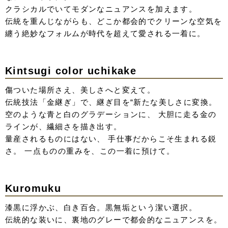
材「デニム」と、繊細な「レース」を掛け合わせて。
伝統的な打掛の「形」はそのままに、素材で遊ぶ、一癖あ
るモードなスタイル。
深いブルーにデニムレースの構築的なシルエット。
現代要素を取り入れつつも気品ある、伝統をアップデート
させた新しい和装スタイル。
Silver Jacquard Uchikake
まるで冬の朝のような、クリーンで一眼惹くシルバーグレ
ー。
繊細な織りで表現されたジャガードの立体感とキラキラと
した輝きが、身に纏うだけで幻想的な空気感を演出。
重なり合う素材が生み出す奥行きと、無垢な白の中に宿
る、揺るぎない芯の強さと、大人の余裕を感じて。