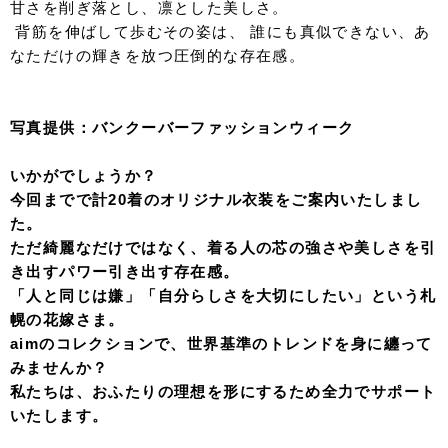
t
ulle hood white solid
混じりけのない白に、同色の刺繍を重ねることで生まれる
立体的な表情。
潔いまでのミニマルな色使いが、かえって素材の贅沢さ
と、白の層が織りなす、圧倒的な透明感と気品。
また、フードを被るとまるで洋風の綿帽子のような幻想的
なシルエットに。
クラシカルでいてモダンなニュアンスを加えます。
伝統を重んじながらも、どこか都会的でクリーンな空気を
纏う絶妙なフォルムが時代を超えて愛される一着に。
Kintsugi color uchikake
傷ついた場所さえ、美しさへと変えて。
伝統技法「金継ぎ」で、継ぎ目を“新たな美しさに変換。
空のような青と白のグラデーションに、 大胆に走る金の
ラインが、繊細さを描き出す。
量産されるものにはない、 手仕事だからこそ生まれる鋭