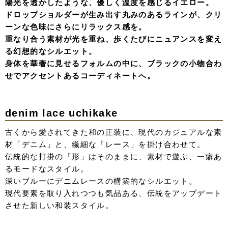
華やかさを添える。
無垢でありながらも凛としたホワイトドレススタイル。
drop shoulder
重厚感のあるブラックに、繊細なレイヤードで奥行きを。
肩のラインをなだらかに落としたドロップショルダーが、
凛とした黒に「隙」という色気を生み出す。
計算されたボリュームと、肌を美しく見せるカッティング
が魅力の一着。
color tulle volume
Blue
どこか現実離れした、夢の中に溶け出すようなパウダリー
ブルー。