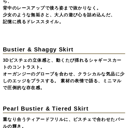
Front Mini & Back Ribbon
フロントはミニ丈に、ハイローカットされたデザインドレ
ス。
バックは大胆な肌見せと水引リボンのアクセントが特徴。
ドラマチックなボリュームの裾から覗くレースタイツが、
アンニュイな色気を生み出す、「甘い」と「モード」の境
界線で遊ぶ、上質な可愛いさをもつ一着。