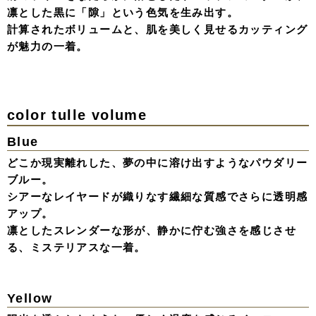
し。
Sheer Tops Dress
Black
肌を透かすシアーなトップと、ドラマチックに広がるドレ
スライン。
手元で揺れるクシュっと袖のニュアンス、耳元に添えたリ
ボンの遊び心。
アンニュイな空気感の中に、揺るぎない個性を宿したブラ
ックドレス。
White
光を含んだシアーな質感と、純白のボリュームが幻想的な
シルエットに。
首元のチョーカーやパールの煌めきが、クリーンな装いに