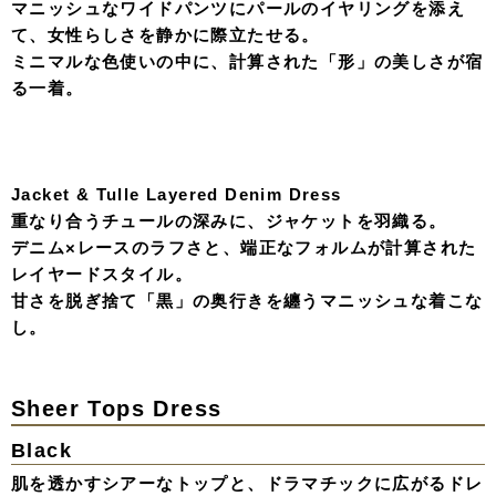
しのエッジをプラスする。 素材の表情で語る、ミニマル
で圧倒的な存在感。
Pearl Bustier & Tiered Skirt
重なり合うティアードフリルに、ビスチェで合わせたパー
ルの輝き。
デコルテを美しく見せるオフショルダースタイルが、
クリーンな白に柔らかなニュアンスを。
Peplum Pant Dress
パールの煌めきを纏ったペプラムトップスと、シルキーな
パンツの質感が生み出す洗練されたシルエット。
パールリボンビスチェやシアーなグローブが、クラシカル
な装いに遊び心をプラスする。
女性らしい強さと気品が共鳴する、イブニングスタイル。