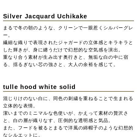
シアーなレイヤードが織りなす繊細な質感でさらに透明感
アップ。
凛としたスレンダーな形が、静かに佇む強さを感じさせ
る、ミステリアスな一着。
Yellow
陽光を透かしたような、優しく温度を感じるイエロー。
ドロップショルダーが生み出す丸みのあるラインが、クリ
ーンな色味にさらにリラックス感を。
重なり合う素材が光を重ね、歩くたびにニュアンスを変え
る幻想的なシルエット。
身体を華奢に見せるフォルムの中に、ブラックの小物合わ
せでアクセントあるコーディネートへ。
denim lace uchikake
古くから愛されてきた和の正装に、現代のカジュアルな素