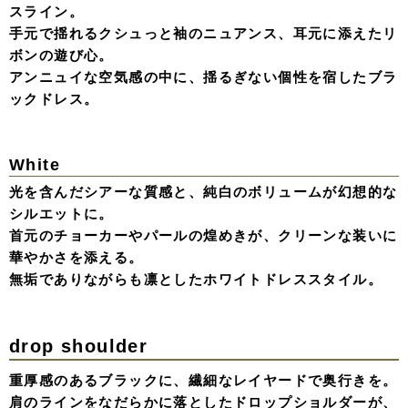
long Pant Dress
コルセットの構築的なラインと、パフスリーブが生み出す
立体的なコントラスト。
マニッシュなワイドパンツにパールのイヤリングを添え
て、女性らしさを静かに際立たせる。
ミニマルな色使いの中に、計算された「形」の美しさが宿
る一着。
Jacket & Tulle Layered Denim Dress
重なり合うチュールの深みに、ジャケットを羽織る。
デニム×レースのラフさと、端正なフォルムが計算された
レイヤードスタイル。
甘さを脱ぎ捨て「黒」の奥行きを纏うマニッシュな着こな