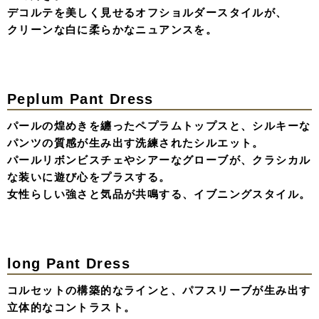
Lace Ribbon Dress
何層にも重なったボリュームスカートに、
たっぷりのリボンと繊細なレースを。
どこか懐かしいヴィンテージのような空気感を纏いなが
ら、
背中のレースアップで後ろ姿まで抜かりなく。
少女のような無垢さと、大人の遊び心を詰め込んだ、
記憶に残るドレススタイル。
Bustier & Shaggy Skirt
3Dビスチェの立体感と、動くたび揺れるシャギースカー
トのコントラスト。
オーガンジーのグローブを合わせ、クラシカルな気品に少