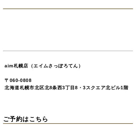
さ。 一点ものの重みを、この一着に預けて。
Kuromuku
漆黒に浮かぶ、白き百合。黒無垢という潔い選択。
伝統的な装いに、裏地のグレーで都会的なニュアンスを。
甘さを削ぎ落とし、凛とした美しさ。
背筋を伸ばして歩むその姿は、 誰にも真似できない、あ
なただけの輝きを放つ圧倒的な存在感。
写真提供：バンクーバーファッションウィーク
いかがでしょうか？
今回までで計20着のオリジナル衣装をご案内いたしまし
た。
ただ綺麗なだけではなく、着る人の芯の強さや美しさを引
き出すパワー引き出す存在感。