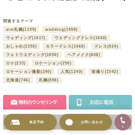
装、
“きれい”を引き出すヘアメイクで、あなたの大切な節目
を彩ります。
■住所/
〒060-0808
北海道札幌市北区北８条西３丁目32
8･3スクエア北ビル 1F
■電話番号/
011-758-3303
■地下鉄でお越しの方/
札幌駅より徒歩３分
来店予約
お問い合わせ
TE
■お車でお越しの方/
L
札幌駅北口地下駐車場をご利用くださいませ。