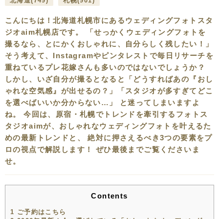
北海道
(749)
札幌
(901)
こんにちは！北海道札幌市にあるウェディングフォトスタ
ジオaim札幌店です。 「せっかくウェディングフォトを
撮るなら、とにかくおしゃれに、自分らしく残したい！」
そう考えて、Instagramやピンタレストで毎日リサーチを
重ねているプレ花嫁さんも多いのではないでしょうか？
しかし、いざ自分が撮るとなると「どうすればあの『おし
ゃれな空気感』が出せるの？」「スタジオが多すぎてどこ
を選べばいいか分からない…」 と迷ってしまいますよ
ね。 今回は、原宿・札幌でトレンドを牽引するフォトス
タジオaimが、おしゃれなウェディングフォトを叶えるた
めの最新トレンドと、 絶対に押さえるべき3つの要素をプ
ロの視点で解説します！ ぜひ最後までご覧くださいま
せ。
Contents
1
ご予約はこちら