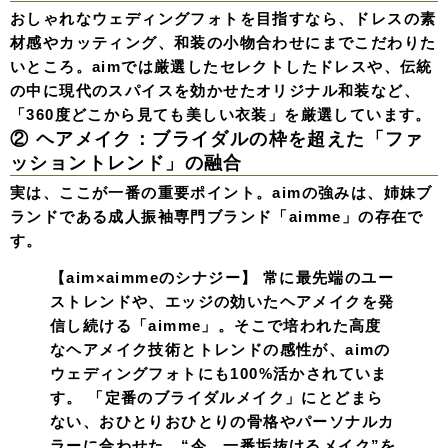
おしゃれなウェディングフォトを目指すなら、ドレスの素
材感やカッティング、和装の小物合わせにまでこだわりた
いところ。aimでは厳選したセレクトしたドレスや、伝統
の中に現代のスパイスを効かせたオリジナル和装など、
「360度どこから見ても美しい衣装」を厳選しています。
② ヘアメイク：ブライダルの枠を超えた「ファ
ッショントレンド」の融合
実は、ここが一番の重要ポイント。aimの強みは、姉妹ブ
ランドである成人振袖専門ブランド「aimme」の存在で
す。
【aim×aimmeのシナジー】
常に最先端のユー
ストレンドや、エッジの効いたヘアメイクを発
信し続ける「aimme」。そこで培われた高度
なヘアメイク技術とトレンドの感性が、aimの
ウェディングフォトにも100%活かされていま
す。 「定番のブライダルメイク」にとどまら
ない、おひとりおひとりの骨格やパーソナルカ
ラーに合わせた、“今、一番垢抜けるメイク”を