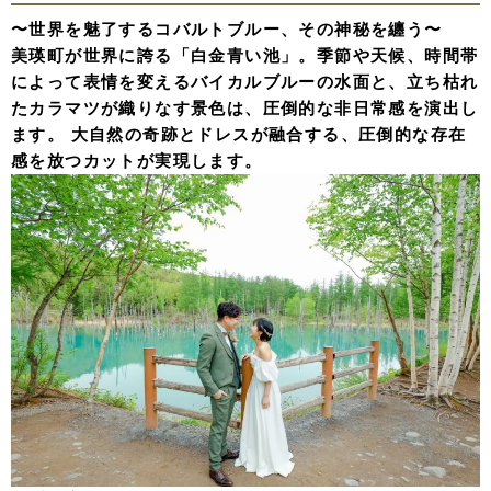
〜世界を魅了するコバルトブルー、その神秘を纏う〜
美瑛町が世界に誇る「白金青い池」。季節や天候、時間帯
によって表情を変えるバイカルブルーの水面と、立ち枯れ
たカラマツが織りなす景色は、圧倒的な非日常感を演出し
ます。 大自然の奇跡とドレスが融合する、圧倒的な存在
感を放つカットが実現します。