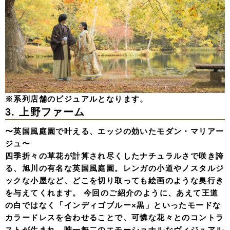
※系列店舗のビジュアルとなります。
3. 上野ファーム
〜英国風庭園で叶える、エッジの効いたモダン・マリアー
ジュ〜
四季折々の草花が計算され尽くしたナチュラルさで咲き誇
る、旭川の有名な英国風庭園。レンガの小道やノスタルジ
ックな小屋など、どこを切り取っても絵画のような奥行き
を与えてくれます。 今回のご紹介のように、あえて王道
の白ではなく「インディゴブルー×黒」といったモードな
カラードレスを合わせることで、可憐な花々とのコントラ
ストが生まれ、唯一無二のエモーショナルなヴィジュアル