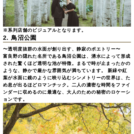
※系列店舗のビジュアルとなります。
2. 鳥沼公園
〜透明度抜群の水面が創り出す、静寂のポエトリー〜
富良野の隠れた名所である鳥沼公園は、湧水によって形成
された驚くほど透明な池が特徴。まるで時が止まったかの
ような、静かで厳かな雰囲気が満ちています。 新緑や紅
葉が水面に鏡のように映り込むシンメトリーの世界は、た
め息が出るほどロマンチック。二人の濃密な時間をファイ
ンダーに収めるのに最適な、大人のための秘密のロケーシ
ョンです。