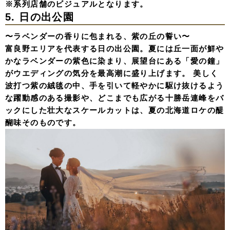
※系列店舗のビジュアルとなります。
5. 日の出公園
〜ラベンダーの香りに包まれる、紫の丘の誓い〜
富良野エリアを代表する日の出公園。夏には丘一面が鮮や
かなラベンダーの紫色に染まり、展望台にある「愛の鐘」
がウエディングの気分を最高潮に盛り上げます。 美しく
波打つ紫の絨毯の中、手を引いて軽やかに駆け抜けるよう
な躍動感のある撮影や、どこまでも広がる十勝岳連峰をバ
ックにした壮大なスケールカットは、夏の北海道ロケの醍
醐味そのものです。