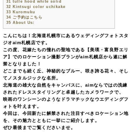
31
tulle hood white solid
32
Kintsugi color uchikake
33
Kuromuku
34
ご予約はこちら
35
About Us:
こんにちは！北海道札幌市にあるウェディングフォトスタ
ジオaim札幌店です。
この度、花嫁たちの憧れの聖地である【美瑛・富良野エリ
ア】でのロケーション撮影プランがaim札幌店から遂に解
禁となりました！
どこまでも続く丘、神秘的なブルー、咲き誇る花々、そし
てノスタルジックな名所。
北海道の雄大な自然をキャンバスに、aimならではの洗練
されたドレススタイリングと卓越したカメラワークで、
映画のワンシーンのようなドラマチックなウエディングフ
ォトを叶えます。
今回は、今回新たに解禁された注目すべきロケーション地
を、その魅力とともに一挙にご紹介します。
ぜひ最後までご覧くださいませ。