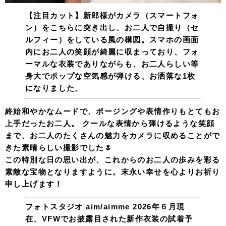
【注目カット】
新郎様がカメラ（スマートフォ
ン）をこちらに突き出し、お二人で自撮り（セ
ルフィー）をしている風の構図。スマホの画面
内にお二人の笑顔が綺麗に収まっており、フォ
ーマルな衣装でありながらも、お二人らしい等
身大でポップな空気感が弾ける、お洒落な1枚
になりました。
終始和やかなムードで、ポージングや表情作りもとてもお
上手だったお二人。 クールな表情から弾けるような笑顔
まで、お二人のたくさんの魅力をカメラに収めることがで
きた素晴らしい撮影でした🌷
この特別な日の思い出が、これからのお二人の歩みを彩る
素敵な宝物となりますように。末永い幸せを心よりお祈り
申し上げます！
フォトスタジオ aim/aimme
2026年６月現
在、VFWでお披露目された新作衣装の試着予