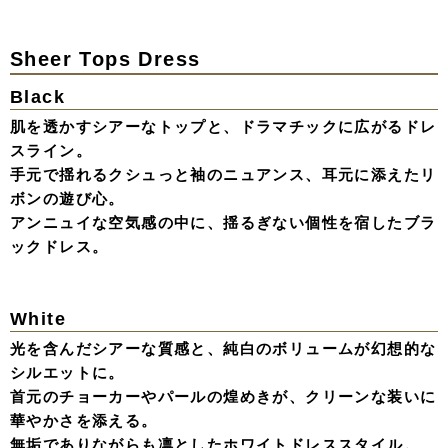
Peplum Pant Dress
パールの煌めきを纏ったペプラムトップスと、シルキーな
パンツの質感が生み出す洗練されたシルエット。
パールリボンビスチェやシアーなグローブが、クラシカル
な装いに遊び心をプラスする。
女性らしい強さと気品が共鳴する、イブニングスタイル。
long Pant Dress
コルセットの構築的なラインと、パフスリーブが生み出す
立体的なコントラスト。
マニッシュなワイドパンツにパールのイヤリングを添え
て、女性らしさを静かに際立たせる。
ミニマルな色使いの中に、計算された「形」の美しさが宿
る一着。