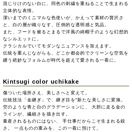
せでアクセントあるコーディネートへ。
denim lace uchikake
古くから愛されてきた和の正装に、現代のカジュアルな素
材「デニム」と、繊細な「レース」を掛け合わせて。
伝統的な打掛の「形」はそのままに、素材で遊ぶ、一癖あ
るモードなスタイル。
深いブルーにデニムレースの構築的なシルエット。
現代要素を取り入れつつも気品ある、伝統をアップデート
させた新しい和装スタイル。
Silver Jacquard Uchikake
まるで冬の朝のような、クリーンで一眼惹くシルバーグレ
ー。