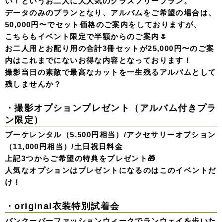
い！というお二人に大人気のクラスフリープラン。
データのみのプランとなり、アルバムをご希望の場合は、
50,000円〜でセット価格のご案内をしておりますが、
こちらもイベント限定で半額からのご案内🌷
お二人用とお配り用の合計3冊セットが25,000円〜のご案
内はこれまでにないお得な内容となっております！
撮影当日の素敵で最高なカットを一生残るアルバムとして
残しませんか？
・撮影オプションプレゼント（アルバム付きプラ
ン限定）
ブーケレンタル（5,500円相当）/アクセサリーオプション
（11,000円相当）/土日祝日料金
上記3つからご希望の特典をプレゼント🎁
人気なオプションはプレゼントになるのはこのイベントだ
け！
・original衣装特別試着会
バンクーバーファッションウィークでランウェイを歩いた