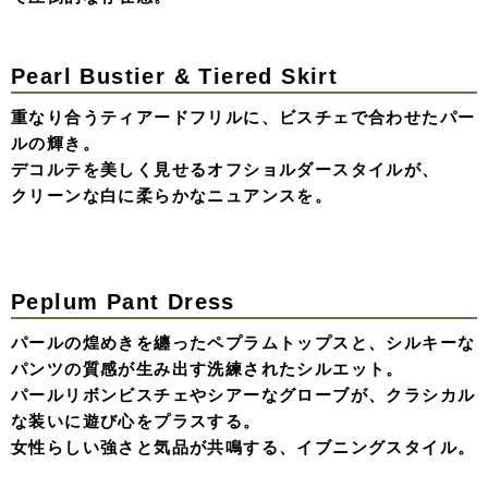
フロントはミニ丈に、ハイローカットされたデザインドレ
ス。
バックは大胆な肌見せと水引リボンのアクセントが特徴。
ドラマチックなボリュームの裾から覗くレースタイツが、
アンニュイな色気を生み出す、「甘い」と「モード」の境
界線で遊ぶ、上質な可愛いさをもつ一着。
Lace Ribbon Dress
何層にも重なったボリュームスカートに、
たっぷりのリボンと繊細なレースを。
どこか懐かしいヴィンテージのような空気感を纏いなが
ら、
背中のレースアップで後ろ姿まで抜かりなく。
少女のような無垢さと、大人の遊び心を詰め込んだ、
記憶に残るドレススタイル。