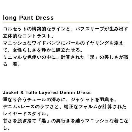
Bustier & Shaggy Skirt
3Dビスチェの立体感と、動くたび揺れるシャギースカー
トのコントラスト。
オーガンジーのグローブを合わせ、クラシカルな気品に少
しのエッジをプラスする。 素材の表情で語る、ミニマル
で圧倒的な存在感。
Pearl Bustier & Tiered Skirt
重なり合うティアードフリルに、ビスチェで合わせたパー
ルの輝き。
デコルテを美しく見せるオフショルダースタイルが、
クリーンな白に柔らかなニュアンスを。