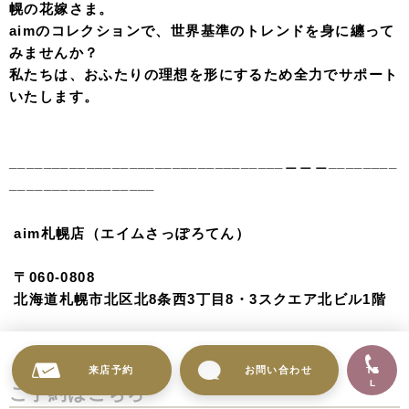
Kintsugi color uchikake
傷ついた場所さえ、美しさへと変えて。
伝統技法「金継ぎ」で、継ぎ目を“新たな美しさに変換。
空のような青と白のグラデーションに、 大胆に走る金の
ラインが、繊細さを描き出す。
量産されるものにはない、 手仕事だからこそ生まれる鋭
さ。 一点ものの重みを、この一着に預けて。
Kuromuku
漆黒に浮かぶ、白き百合。黒無垢という潔い選択。
伝統的な装いに、裏地のグレーで都会的なニュアンスを。
甘さを削ぎ落とし、凛とした美しさ。
背筋を伸ばして歩むその姿は、 誰にも真似できない、あ
なただけの輝きを放つ圧倒的な存在感。
来店予約
お問い合わせ
TE
L
写真提供：バンクーバーファッションウィーク