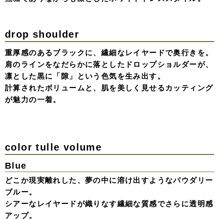
Jacket & Tulle Layered Denim Dress
重なり合うチュールの深みに、ジャケットを羽織る。
デニム×レースのラフさと、端正なフォルムが計算された
レイヤードスタイル。
甘さを脱ぎ捨て「黒」の奥行きを纏うマニッシュな着こな
し。
Sheer Tops Dress
Black
肌を透かすシアーなトップと、ドラマチックに広がるドレ
スライン。
手元で揺れるクシュっと袖のニュアンス、耳元に添えたリ
ボンの遊び心。
アンニュイな空気感の中に、揺るぎない個性を宿したブラ
ックドレス。