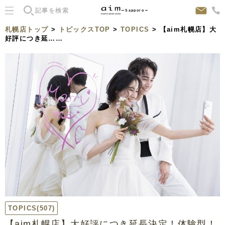
Sapporo
札幌店トップ
>
トピックスTOP
>
TOPICS
> 【aim札幌店】大
好評につき延……
TOPICS
(507)
【aim札幌店】大好評につき延長決定！体験型！