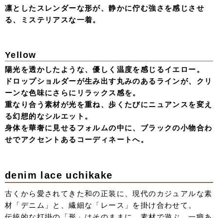
White
光を含んだシアーな質感と、純白のボリュームが幻想的な
シルエットに。
首元のチョーカーやパールの煌めきが、クリーンな装いに
華やかさを添える。
無垢でありながらも凛としたホワイトドレススタイル。
drop shoulder
重厚感のあるブラックに、繊細なレイヤードで奥行きを。
肩のラインをなだらかに落としたドロップショルダーが、
凛とした黒に「隙」という色気を生み出す。
計算されたボリュームと、肌を美しく見せるカッティング
が魅力の一着。