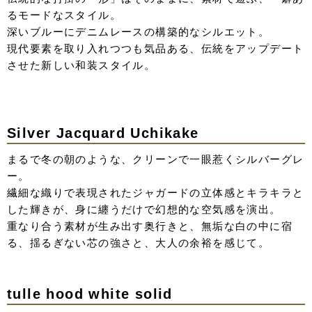
color tulle volume
Blue
どこか現実離れした、夢の中に溶け出すようなパウダリー
ブルー。
シアーなレイヤードが織りなす繊細な質感でさらに透明感
アップ。
凛としたスレンダーな形が、静かに佇む強さを感じさせ
る、ミステリアスな一着。
Yellow
陽光を透かしたような、優しく温度を感じるイエロー。
ドロップショルダーが生み出す丸みのあるラインが、クリ
ーンな色味にさらにリラックス感を。
重なり合う素材が光を重ね、歩くたびにニュアンスを変え
る幻想的なシルエット。
身体を華奢に見せるフォルムの中に、ブラックの小物合わ