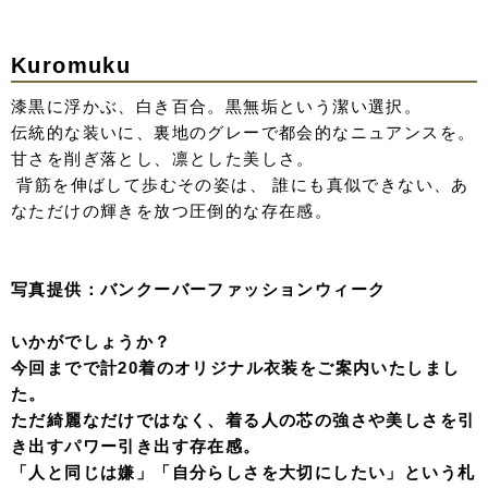
繊細な織りで表現されたジャガードの立体感とキラキラと
した輝きが、身に纏うだけで幻想的な空気感を演出。
重なり合う素材が生み出す奥行きと、無垢な白の中に宿
る、揺るぎない芯の強さと、大人の余裕を感じて。
t
ulle hood white solid
混じりけのない白に、同色の刺繍を重ねることで生まれる
立体的な表情。
潔いまでのミニマルな色使いが、かえって素材の贅沢さ
と、白の層が織りなす、圧倒的な透明感と気品。
また、フードを被るとまるで洋風の綿帽子のような幻想的
なシルエットに。
クラシカルでいてモダンなニュアンスを加えます。
伝統を重んじながらも、どこか都会的でクリーンな空気を
纏う絶妙なフォルムが時代を超えて愛される一着に。