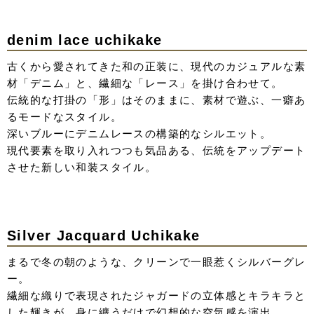
肩のラインをなだらかに落としたドロップショルダーが、
凛とした黒に「隙」という色気を生み出す。
計算されたボリュームと、肌を美しく見せるカッティング
が魅力の一着。
color tulle volume
Blue
どこか現実離れした、夢の中に溶け出すようなパウダリー
ブルー。
シアーなレイヤードが織りなす繊細な質感でさらに透明感
アップ。
凛としたスレンダーな形が、静かに佇む強さを感じさせ
る、ミステリアスな一着。
Yellow