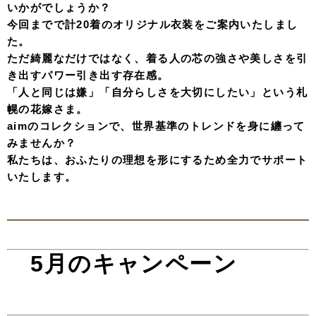
なシルエットに。
クラシカルでいてモダンなニュアンスを加えます。
伝統を重んじながらも、どこか都会的でクリーンな空気を
纏う絶妙なフォルムが時代を超えて愛される一着に。
Kintsugi color uchikake
傷ついた場所さえ、美しさへと変えて。
伝統技法「金継ぎ」で、継ぎ目を“新たな美しさに変換。
空のような青と白のグラデーションに、 大胆に走る金の
ラインが、繊細さを描き出す。
量産されるものにはない、 手仕事だからこそ生まれる鋭
さ。 一点ものの重みを、この一着に預けて。
Kuromuku
漆黒に浮かぶ、白き百合。黒無垢という潔い選択。
伝統的な装いに、裏地のグレーで都会的なニュアンスを。