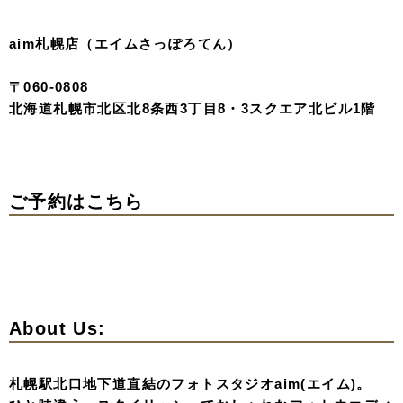
甘さを削ぎ落とし、凛とした美しさ。
背筋を伸ばして歩むその姿は、 誰にも真似できない、あ
なただけの輝きを放つ圧倒的な存在感。
写真提供：バンクーバーファッションウィーク
いかがでしょうか？
今回までで計20着のオリジナル衣装をご案内いたしまし
た。
ただ綺麗なだけではなく、着る人の芯の強さや美しさを引
き出すパワー引き出す存在感。
「人と同じは嫌」「自分らしさを大切にしたい」という札
幌の花嫁さま。
aimのコレクションで、世界基準のトレンドを身に纏って
みませんか？
私たちは、おふたりの理想を形にするため全力でサポート
いたします。