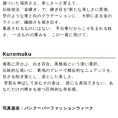
Silver Jacquard Uchikake
まるで冬の朝のような、クリーンで一眼惹くシルバーグレ
ー。
繊細な織りで表現されたジャガードの立体感とキラキラと
した輝きが、身に纏うだけで幻想的な空気感を演出。
重なり合う素材が生み出す奥行きと、無垢な白の中に宿
る、揺るぎない芯の強さと、大人の余裕を感じて。
t
ulle hood white solid
混じりけのない白に、同色の刺繍を重ねることで生まれる
立体的な表情。
潔いまでのミニマルな色使いが、かえって素材の贅沢さ
と、白の層が織りなす、圧倒的な透明感と気品。
また、フードを被るとまるで洋風の綿帽子のような幻想的