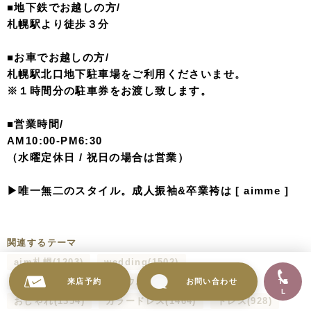
About Us:
札幌駅北口地下道直結のフォトスタジオaim(エイム)。
ひと味違う、スタイリッシュでおしゃれなフォトウエディ
ング・成人写真を残したい
あなたにぴったりのフォトスタジオ。
写真を一目見ればわかる高い撮影技術とハイセンスな衣
装、
“きれい”を引き出すヘアメイクで、あなたの大切な節目
を彩ります。
来店予約
お問い合わせ
TE
L
■住所/