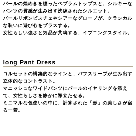
ら、
背中のレースアップで後ろ姿まで抜かりなく。
少女のような無垢さと、大人の遊び心を詰め込んだ、
記憶に残るドレススタイル。
Bustier & Shaggy Skirt
3Dビスチェの立体感と、動くたび揺れるシャギースカー
トのコントラスト。
オーガンジーのグローブを合わせ、クラシカルな気品に少
しのエッジをプラスする。 素材の表情で語る、ミニマル
で圧倒的な存在感。
Pearl Bustier & Tiered Skirt
重なり合うティアードフリルに、ビスチェで合わせたパー