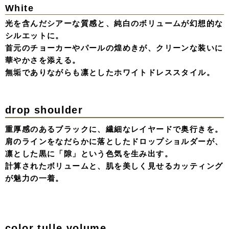
マニッシュなワイドパンツにパールのイヤリングを添え
て、女性らしさを静かに際立たせる。
ミニマルな色使いの中に、計算された「形」の美しさが宿
る一着。
Jacket & Tulle Layered Denim Dress
重なり合うチュールの深みに、ジャケットを羽織る。
デニム×レースのラフさと、端正なフォルムが計算された
レイヤードスタイル。
甘さを脱ぎ捨て「黒」の奥行きを纏うマニッシュな着こな
し。
Sheer Tops Dress
Black
肌を透かすシアーなトップと、ドラマチックに広がるドレ