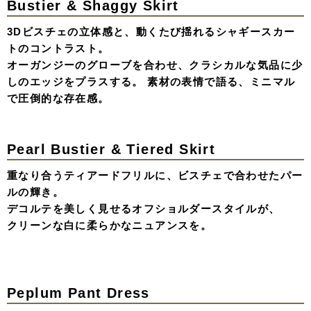
計算し尽くされたデザインなのに、どこか「隙」のあるお
洒落をアップデートさせたnewスタイル。
Front Mini & Back Ribbon
フロントはミニ丈に、ハイローカットされたデザインドレ
ス。
バックは大胆な肌見せと水引リボンのアクセントが特徴。
ドラマチックなボリュームの裾から覗くレースタイツが、
アンニュイな色気を生み出す、「甘い」と「モード」の境
界線で遊ぶ、上質な可愛いさをもつ一着。
Lace Ribbon Dress
何層にも重なったボリュームスカートに、
たっぷりのリボンと繊細なレースを。
どこか懐かしいヴィンテージのような空気感を纏いなが