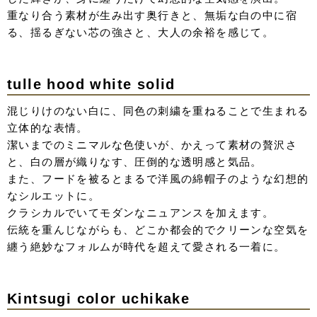
陽光を透かしたような、優しく温度を感じるイエロー。
ドロップショルダーが生み出す丸みのあるラインが、クリ
ーンな色味にさらにリラックス感を。
重なり合う素材が光を重ね、歩くたびにニュアンスを変え
る幻想的なシルエット。
身体を華奢に見せるフォルムの中に、ブラックの小物合わ
せでアクセントあるコーディネートへ。
denim lace uchikake
古くから愛されてきた和の正装に、現代のカジュアルな素
材「デニム」と、繊細な「レース」を掛け合わせて。
伝統的な打掛の「形」はそのままに、素材で遊ぶ、一癖あ
るモードなスタイル。
深いブルーにデニムレースの構築的なシルエット。
現代要素を取り入れつつも気品ある、伝統をアップデート
させた新しい和装スタイル。