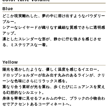
スライン。
手元で揺れるクシュっと袖のニュアンス、耳元に添えたリ
ボンの遊び心。
アンニュイな空気感の中に、揺るぎない個性を宿したブラ
ックドレス。
White
光を含んだシアーな質感と、純白のボリュームが幻想的な
シルエットに。
首元のチョーカーやパールの煌めきが、クリーンな装いに
華やかさを添える。
無垢でありながらも凛としたホワイトドレススタイル。
drop shoulder
重厚感のあるブラックに、繊細なレイヤードで奥行きを。