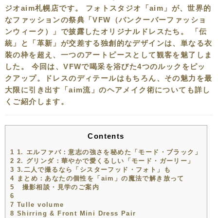
ジオaim札幌店です。 フォトスタジオ「aim」が、世界的
なファッションの祭典「VFW（バンクーバーファッショ
ンウィーク）」で披露したオリジナルドレスたち。 「伝
統」と「革新」が交差する独創的なデザインは、単なる衣
装の枠を超え、一つのアートピースとして観客を魅了しま
した。 今回は、VFWで喝采を浴びた4つのルックをピッ
クアップ。ドレスのディテールはもちろん、その魅力を最
大限に引き出す「aim流」のヘアメイク術についても詳し
くご紹介します。
Contents
1
1. エルファバ：意志の強さを秘めた「モード・ブラック」
2
2. グリンダ：華やかで愛くるしい「モード・ガーリー」
3
3.二人で撮るなら「シスターフッド・フォト」も
4
まとめ：あなたの個性を「aim」の魔法で解き放って
5
撮影相談・見学のご案内
6
7
Tulle volume
8
Shirring & Front Mini Dress Pair