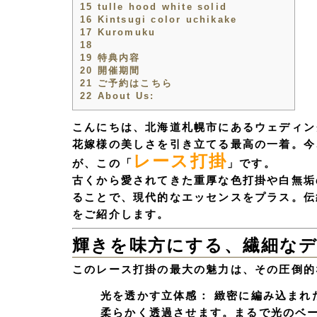
15
tulle hood white solid
16
Kintsugi color uchikake
17
Kuromuku
18
19
特典内容
20
開催期間
21
ご予約はこちら
22
About Us:
こんにちは、北海道札幌市にあるウェディン
花嫁様の美しさを引き立てる最高の一着。今
レース打掛
が、この
「
」
です。
古くから愛されてきた重厚な色打掛や白無垢
ることで、現代的なエッセンスをプラス。伝
をご紹介します。
輝きを味方にする、繊細な
このレース打掛の最大の魅力は、その
圧倒的
光を透かす立体感：
緻密に編み込まれ
柔らかく透過させます。まるで光のベ