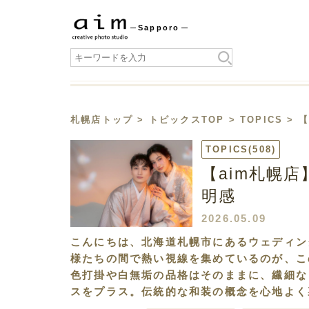
Sapporo
札幌店トップ
>
トピックスTOP
>
TOPICS
> 
TOPICS
(508)
【aim札幌
明感
2026.05.09
こんにちは、北海道札幌市にあるウェディン
様たちの間で熱い視線を集めているのが、こ
色打掛や白無垢の品格はそのままに、繊細な
スをプラス。伝統的な和装の概念を心地よく