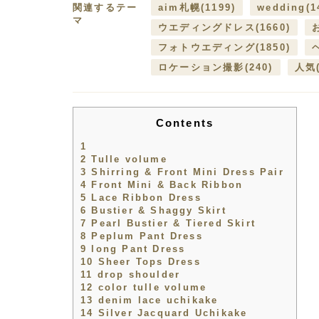
関連するテー
aim札幌
(1199)
wedding
(1
マ
ウエディングドレス
(1660)
フォトウエディング
(1850)
ロケーション撮影
(240)
人気
Contents
1
2
Tulle volume
3
Shirring & Front Mini Dress Pair
4
Front Mini & Back Ribbon
5
Lace Ribbon Dress
6
Bustier & Shaggy Skirt
7
Pearl Bustier & Tiered Skirt
8
Peplum Pant Dress
9
long Pant Dress
10
Sheer Tops Dress
11
drop shoulder
12
color tulle volume
13
denim lace uchikake
14
Silver Jacquard Uchikake