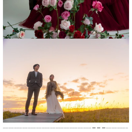
________________________________＿＿＿________