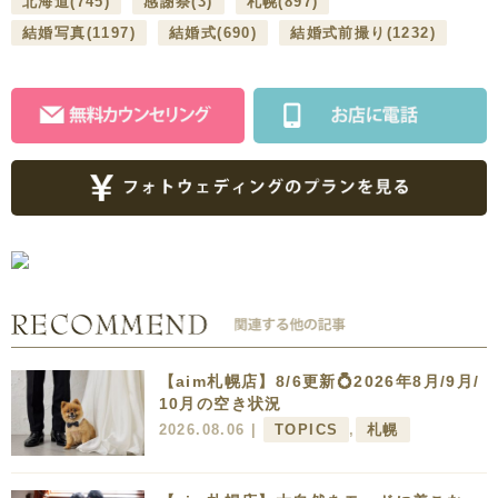
北海道
(745)
感謝祭
(3)
札幌
(897)
結婚写真
(1197)
結婚式
(690)
結婚式前撮り
(1232)
【aim札幌店】8/6更新💍2026年8月/9月/
10月の空き状況
2026.08.06 |
TOPICS
,
札幌