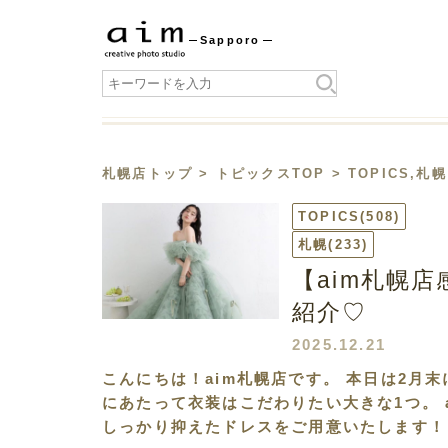
Sapporo
札幌店トップ
>
トピックスTOP
>
TOPICS
,
札幌
TOPICS
(508)
札幌
(233)
【aim札幌
紹介♡
2025.12.21
こんにちは！aim札幌店です。 本日は2月
にあたって衣装はこだわりたい大きな1つ。 
しっかり抑えたドレスをご用意いたします！