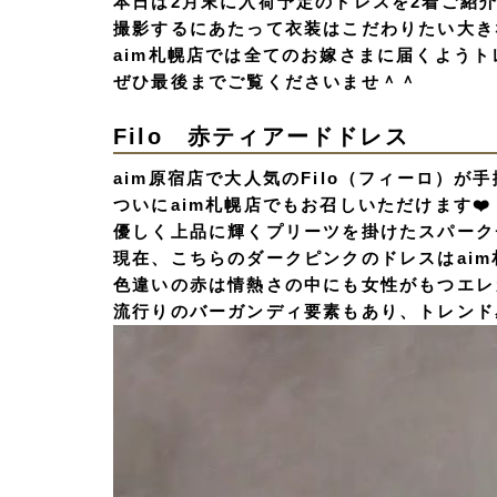
本日は2月末に入荷予定のドレスを2着ご紹
撮影するにあたって衣装はこだわりたい大き
aim札幌店では全てのお嫁さまに届くよう
ぜひ最後までご覧くださいませ＾＾
Filo 赤ティアードドレス
aim原宿店で大人気のFilo（フィーロ）が
ついにaim札幌店でもお召しいただけます❤️
優しく上品に輝くプリーツを掛けたスパーク
現在、こちらのダークピンクのドレスはai
色違いの赤は情熱さの中にも女性がもつエレ
流行りのバーガンディ要素もあり、トレンド