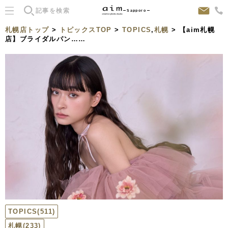
Sapporo
札幌店トップ
>
トピックスTOP
>
TOPICS
,
札幌
> 【aim札幌
店】ブライダルパン……
TOPICS
(511)
札幌
(233)