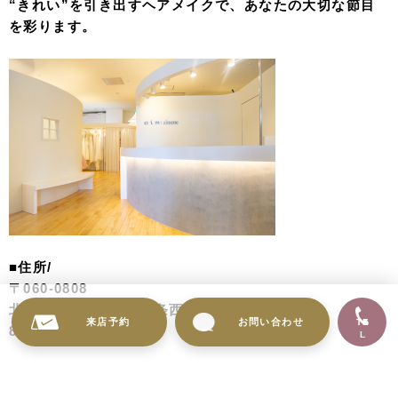
“きれい”を引き出すヘアメイクで、あなたの大切な節目
を彩ります。
■住所/
〒060-0808
北海道札幌市北区北８条西３丁目32
来店予約
お問い合わせ
TE
8･3スクエア北ビル 1F
L
■電話番号/
011-758-3303