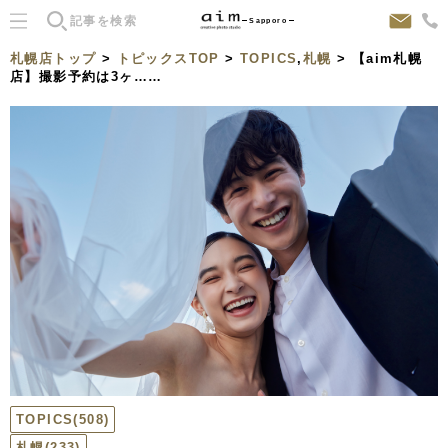
Sapporo
札幌店トップ
>
トピックスTOP
>
TOPICS
,
札幌
> 【aim札幌
店】撮影予約は3ヶ……
TOPICS
(508)
札幌
(233)