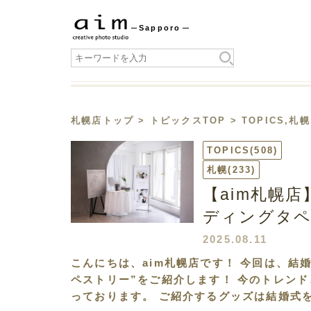
Sapporo
札幌店トップ
>
トピックスTOP
>
TOPICS
,
札幌
TOPICS
(508)
札幌
(233)
【aim札幌
ディングタペ
2025.08.11
こんにちは、aim札幌店です！ 今回は、結
ペストリー”をご紹介します！ 今のトレンド
っております。 ご紹介するグッズは結婚式