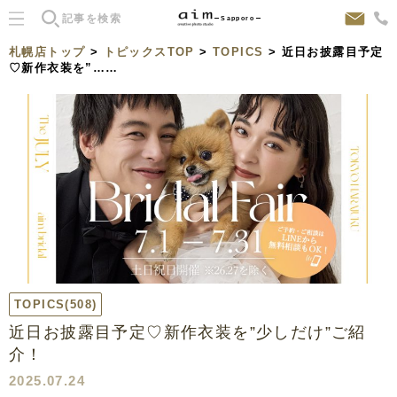
Sapporo
札幌店トップ
>
トピックスTOP
>
TOPICS
> 近日お披露目予定
♡新作衣装を”……
TOPICS
(508)
近日お披露目予定♡新作衣装を”少しだけ”ご紹
介！
2025.07.24