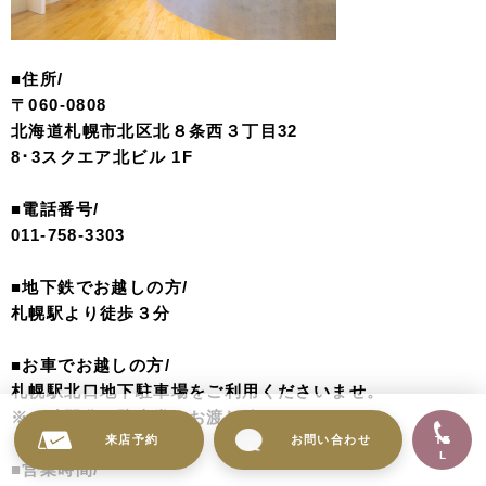
■住所/
〒060-0808
北海道札幌市北区北８条西３丁目32
8･3スクエア北ビル 1F
■電話番号/
011-758-3303
■地下鉄でお越しの方/
札幌駅より徒歩３分
■お車でお越しの方/
札幌駅北口地下駐車場をご利用くださいませ。
※１時間分の駐車券をお渡し致します。
来店予約
お問い合わせ
TE
L
■営業時間/