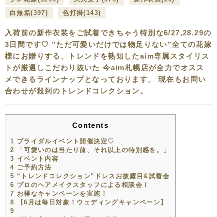
白無垢
(397)
色打掛
(143)
入荷前の新作衣装をご試着できちゃう特別な6/27,28,29の
3日間です♡ ”ただ可愛いだけでは物足りない”全ての花嫁
様にお贈りする、トレンドを熟知したaim専属スタイリス
トが厳選しこだわり抜いた 今aim札幌店が全力でオスス
メできるラインナップとなっております。 現在もお問い
合わせが殺到のトレンドコレクション。
Contents
1
ブライダルイベント開催決定♡
2
「可愛いのは当たり前、それ以上の特別感を。」
3
イベント内容
4
ご予約方法
5
“トレンドコレクション”ドレスお披露目&試着会
6
プロのヘアメイクスタッフによる相談会！
7
お得なキャンペーンを実施！
8
【6月は毎日対象！ウェディングキャンペーン】
9