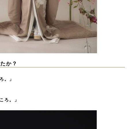
したか？
ろ。」
ころ。」