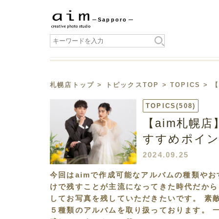
Sapporo
札幌店トップ
>
トピックスTOP
>
TOPICS
> 
TOPICS
(508)
【aim札幌
すすめポイン
2024.09.25
今回はaimで作成可能なアルバムの種類や
けで残すことが主流になってきた時代だから
してお写真を残していただきたいです。 素
５種類のアルバムを取り扱っております。 