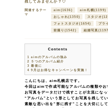
残してみませんか？♡
関連するテー
aim
(1636)
aim札幌
(1199)
マ
おしゃれ
(1350)
スタジオ
(12
フォトスタジオ
(1654)
ブラ
前撮り
(1542)
結婚写真
(119
Contents
1
aimのアルバムの強み
2
５つのアルバム紹介
3
最後に
4
9月はお得なキャンペーンを実施！
こんにちは、aim札幌店です。
今回はaimで作成可能なアルバムの種類や
お写真をデータだけで残すことが主流になっ
“アルバム”という形としてお写真を残して
素敵な思い出を”形に残す”ことを大切にし