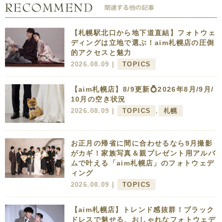
【札幌駅北口から地下道直結】フォトウェ
ディングは立地で選ぶ！aim札幌店の圧倒
的アクセスと魅力
2026.08.09 |
TOPICS
【aim札幌店】8/9更新💍2026年8月/9月/
10月の空き状況
2026.08.09 |
TOPICS
,
札幌
お正月の帰省に間に合わせるなら9月撮影
がカギ！家族写真＆親プレゼント用アルバ
ムで叶える「aim札幌店」のフォトウェデ
ィング
2026.08.09 |
TOPICS
【aim札幌店】トレンド感抜群！ブラック
ドレスで魅せる、おしゃれなフォトウェデ