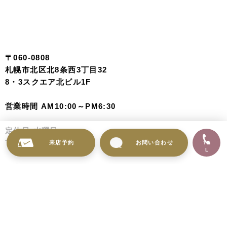
〒060-0808
札幌市北区北8条西3丁目32
8・3スクエア北ビル1F
営業時間 AM10:00～PM6:30
定休日:水曜日
TEL 011-758-3303
来店予約
お問い合わせ
TE
L
アクセス
JR札幌駅 北口 13番出口直結
お車でお越しの場合は
札幌駅北口駐車場が最大4時間まで無料でご利用頂けま
す。