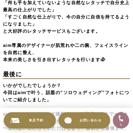
「何も手を加えていないような自然なレタッチで自分史上
最高の仕上がりでした」
「すごく自然な仕上がりで、今の自分に自信を持てるよう
になりました」
と大好評のレタッチサービスもございます。
aim専属のデザイナーが肌荒れや二の腕、フェイスライン
を自然に整え、
本来の美しさを引き出すレタッチを行います🥀
最後に
いかがでしたでしょうか？
今回はaimで叶う、話題の”ソロウェディング”フォトにつ
いてご紹介しました。
aimのソロウィディング撮影では、お客様に人生で一番キ
レイな瞬間を残していただき
来店予約
お問い合わせ
TE
L
一生の思い出にしていただけるよう、最初から最後まで、