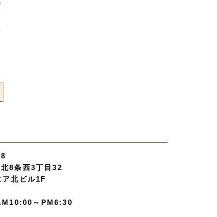
だ
ン
08
北8条西3丁目32
エア北ビル1F
M10:00～PM6:30