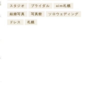
花
スタジオ
ブライダル
aim札幌
結婚写真
写真館
ソロウェディング
影
ドレス
札幌
タ
影